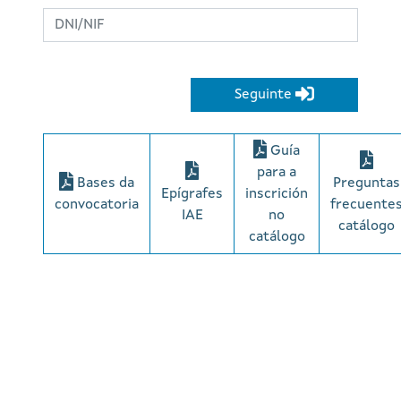
Seguinte
Guía
para a
Ba
ses da
Preguntas
Epígrafes
inscrición
convocatoria
frecuente
IAE
no
catálogo
catálogo